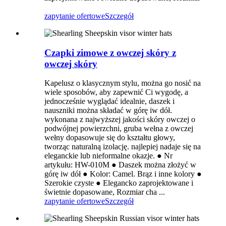
zapytanie ofertowe
Szczegół
Czapki zimowe z owczej skóry z
owczej skóry
Kapelusz o klasycznym stylu, można go nosić na
wiele sposobów, aby zapewnić Ci wygodę, a
jednocześnie wyglądać idealnie, daszek i
nauszniki można składać w górę iw dół.
wykonana z najwyższej jakości skóry owczej o
podwójnej powierzchni, gruba wełna z owczej
wełny dopasowuje się do kształtu głowy,
tworząc naturalną izolację. najlepiej nadaje się na
eleganckie lub nieformalne okazje. ● Nr
artykułu: HW-010M ● Daszek można złożyć w
górę iw dół ● Kolor: Camel. Brąz i inne kolory ●
Szerokie czyste ● Elegancko zaprojektowane i
świetnie dopasowane, Rozmiar cha ...
zapytanie ofertowe
Szczegół