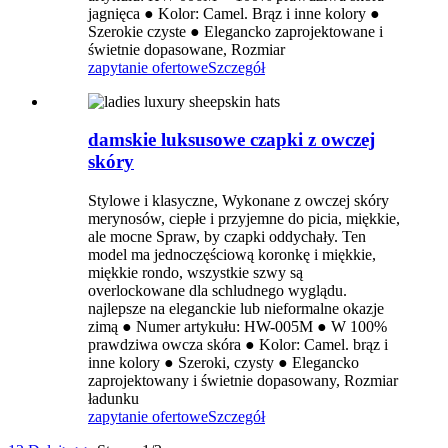
jagnięca ● Kolor: Camel. Brąz i inne kolory ●
Szerokie czyste ● Elegancko zaprojektowane i
świetnie dopasowane, Rozmiar
zapytanie ofertowe
Szczegół
damskie luksusowe czapki z owczej
skóry
Stylowe i klasyczne, Wykonane z owczej skóry
merynosów, ciepłe i przyjemne do picia, miękkie,
ale mocne Spraw, by czapki oddychały. Ten
model ma jednoczęściową koronkę i miękkie,
miękkie rondo, wszystkie szwy są
overlockowane dla schludnego wyglądu.
najlepsze na eleganckie lub nieformalne okazje
zimą ● Numer artykułu: HW-005M ● W 100%
prawdziwa owcza skóra ● Kolor: Camel. brąz i
inne kolory ● Szeroki, czysty ● Elegancko
zaprojektowany i świetnie dopasowany, Rozmiar
ładunku
zapytanie ofertowe
Szczegół