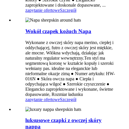
zaprojektowane i doskonale dopasowane, ...
zapytanie ofertowe
Szczegół
Wokół czapek kożuch Napa
Wykonane z owczej skóry napa merino, ciepłej i
oddychającej, futro z owczej skóry jest miękkie,
ale mocne. Włókna wdychają, działając jak
naturalny regulator wewnętrzny.Ten styl ma
segmentową koronę w kształcie kopuły i szeroki
wełniany pas. idealne na eleganckie lub
nieformalne okazje zimą ● Numer artykułu: HW-
016N ● Skóra owcza napa ● Ciepła i
odpychająca wilgoć ● Szerokie czyszczenie ●
Elegancko zaprojektowane i wykonane, świetne
dopasowanie, Rozmiar ładunku
zapytanie ofertowe
Szczegół
luksusowe czapki z owczej skóry
nappa