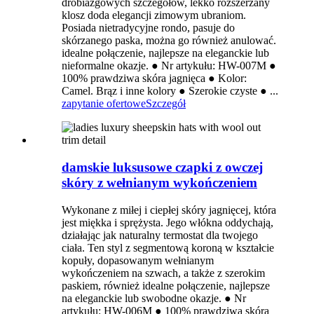
drobiazgowych szczegółów, lekko rozszerzany
klosz doda elegancji zimowym ubraniom.
Posiada nietradycyjne rondo, pasuje do
skórzanego paska, można go również anulować.
idealne połączenie, najlepsze na eleganckie lub
nieformalne okazje. ● Nr artykułu: HW-007M ●
100% prawdziwa skóra jagnięca ● Kolor:
Camel. Brąz i inne kolory ● Szerokie czyste ● ...
zapytanie ofertowe
Szczegół
damskie luksusowe czapki z owczej
skóry z wełnianym wykończeniem
Wykonane z miłej i ciepłej skóry jagnięcej, która
jest miękka i sprężysta. Jego włókna oddychają,
działając jak naturalny termostat dla twojego
ciała. Ten styl z segmentową koroną w kształcie
kopuły, dopasowanym wełnianym
wykończeniem na szwach, a także z szerokim
paskiem, również idealne połączenie, najlepsze
na eleganckie lub swobodne okazje. ● Nr
artykułu: HW-006M ● 100% prawdziwa skóra