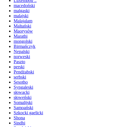
Luxembou ..
macedoński
malgaski
malajski
Malajalam
Maltański
Maorysów
Marathi
mongolski
Birmańczyk
Nepalski
norweski
Paszto
perski
Pendżabski
serbski
Sesotho
Syngaleski
słowacki
słoweński
Somalijski
Samoański
Szkocki gaelicki
Shona
Sindhi