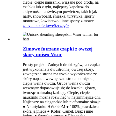
ciepłe, ciepłe nauszniki wiązane pod brodą, na
czubku lub z tyłu, najlepszy kapelusz do
aktywności na świeżym powietrzu, takich jak
narty, snowboard, śnieżka, turystyka, sporty
motorowe, łowiectwo i inne sporty zimowe ...
zapytanie ofertowe
Szczegół
Zimowe futrzane czapki z owczej
skóry unisex Visor
Prosty projekt. Żadnych drobiazgów, ta czapka
jest wykonana z dwustronnej owczej skóry,
zewnętrzna strona ma trwałe wykończenie ze
skóry napa, a wewnętrzna strona to miękka,
ciepła wełna owcza. Gruba wełna owcza
wewnątrz dopasowuje się do kształtu głowy,
tworząc naturalną izolację. Ciepłe, ciepłe
nauszniki można rozwinąć w najzimniejsze dni.
Najlepsze na eleganckie lub nieformalne okazje.
● Nr artykułu: HW-020M ● 100% prawdziwa
skóra jagnięca ● Kolor: Camel. Brąz i inne
kolory ● Szerokie czyste ● Elegancko