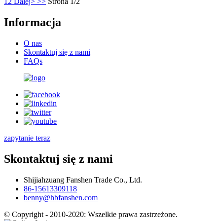
1
2
Dalej>
>>
Strona 1/2
Informacja
O nas
Skontaktuj się z nami
FAQs
zapytanie teraz
Skontaktuj się z nami
Shijiahzuang Fanshen Trade Co., Ltd.
86-15613309118
benny@hbfanshen.com
© Copyright - 2010-2020: Wszelkie prawa zastrzeżone.