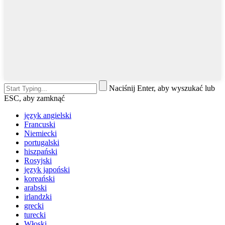
Naciśnij Enter, aby wyszukać lub
ESC, aby zamknąć
język angielski
Francuski
Niemiecki
portugalski
hiszpański
Rosyjski
język japoński
koreański
arabski
irlandzki
grecki
turecki
Włoski