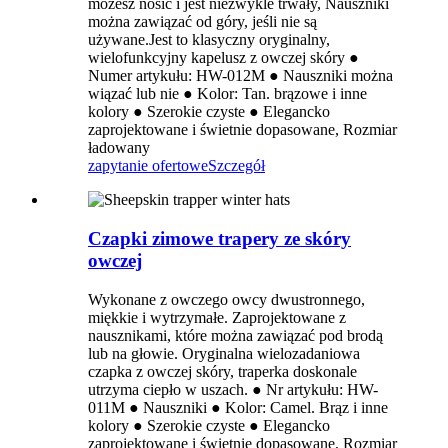
możesz nosić i jest niezwykle trwały, Nauszniki
można zawiązać od góry, jeśli nie są
używane.Jest to klasyczny oryginalny,
wielofunkcyjny kapelusz z owczej skóry ●
Numer artykułu: HW-012M ● Nauszniki można
wiązać lub nie ● Kolor: Tan. brązowe i inne
kolory ● Szerokie czyste ● Elegancko
zaprojektowane i świetnie dopasowane, Rozmiar
ładowany
zapytanie ofertowe
Szczegół
Czapki zimowe trapery ze skóry
owczej
Wykonane z owczego owcy dwustronnego,
miękkie i wytrzymałe. Zaprojektowane z
nausznikami, które można zawiązać pod brodą
lub na głowie. Oryginalna wielozadaniowa
czapka z owczej skóry, traperka doskonale
utrzyma ciepło w uszach. ● Nr artykułu: HW-
011M ● Nauszniki ● Kolor: Camel. Brąz i inne
kolory ● Szerokie czyste ● Elegancko
zaprojektowane i świetnie dopasowane, Rozmiar