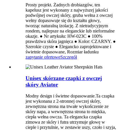
Prosty projekt. Żadnych drobiazgów, ten
kapelusz jest wykonany z najwyższej jakości
podwójnej owczej skóry, gruba wełna z owczej
wełny dopasowuje się do kształtu głowy,
tworząc naturalną izolację. Z nietradycyjnym
rondem, najlepsze na eleganckie lub nieformalne
okazje. ● Nr artykułu: HW-023C ● 100%
prawdziwa skóra jagnięca ● Kolor: CZARNY. ●
Szerokie czyste ● Elegancko zaprojektowane i
świetnie dopasowane, Rozmiar ładunku
zapytanie ofertowe
Szczegół
Unisex skórzane czapki z owczej
skóry Aviator
Modny design i świetne dopasowanie.Ta czapka
jest wykonana z 2-stronnej owczej skóry,
zewnętrzna strona ma trwałe wykończenie ze
skóry napa, a wewnętrzna strona to miękka,
ciepła wełna owcza. Ta elegancka czapka
zimowa ze skóry i futra utrzymuje głowę w
cieple i przytulnie, w zestawie uszy, czoło i szyja,