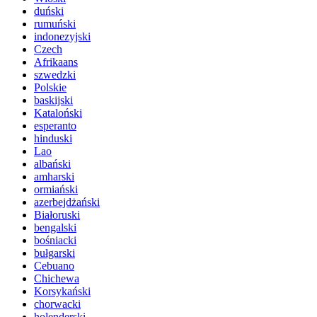
duński
rumuński
indonezyjski
Czech
Afrikaans
szwedzki
Polskie
baskijski
Kataloński
esperanto
hinduski
Lao
albański
amharski
ormiański
azerbejdżański
Białoruski
bengalski
bośniacki
bułgarski
Cebuano
Chichewa
Korsykański
chorwacki
holenderski