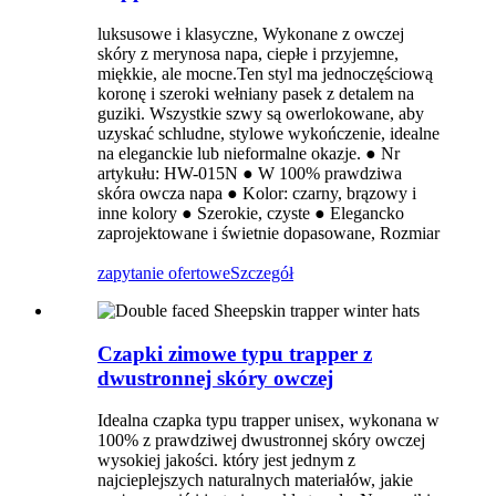
luksusowe i klasyczne, Wykonane z owczej
skóry z merynosa napa, ciepłe i przyjemne,
miękkie, ale mocne.Ten styl ma jednoczęściową
koronę i szeroki wełniany pasek z detalem na
guziki. Wszystkie szwy są owerlokowane, aby
uzyskać schludne, stylowe wykończenie, idealne
na eleganckie lub nieformalne okazje. ● Nr
artykułu: HW-015N ● W 100% prawdziwa
skóra owcza napa ● Kolor: czarny, brązowy i
inne kolory ● Szerokie, czyste ● Elegancko
zaprojektowane i świetnie dopasowane, Rozmiar
zapytanie ofertowe
Szczegół
Czapki zimowe typu trapper z
dwustronnej skóry owczej
Idealna czapka typu trapper unisex, wykonana w
100% z prawdziwej dwustronnej skóry owczej
wysokiej jakości. który jest jednym z
najcieplejszych naturalnych materiałów, jakie