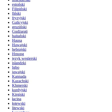
estoński
Filipiński
fiński
fryzyjski
Galicyjski
gruziński
Gudżarati
haitański
Hausa
Hawajski
hebrajski
Hmong
język węgierski
islandzki
Igbo
jawajski
Kannada
Kazachski
Khmerski
kurdyjski
Kirgiski
łacina
łotewski
litewski