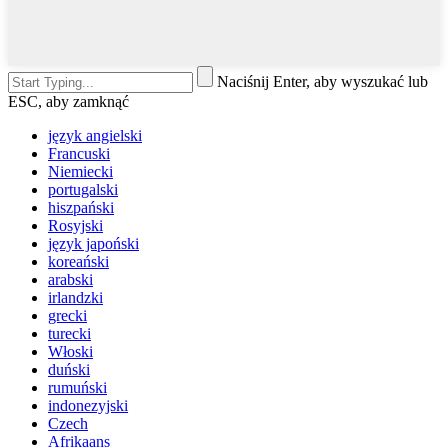
Naciśnij Enter, aby wyszukać lub
ESC, aby zamknąć
język angielski
Francuski
Niemiecki
portugalski
hiszpański
Rosyjski
język japoński
koreański
arabski
irlandzki
grecki
turecki
Włoski
duński
rumuński
indonezyjski
Czech
Afrikaans