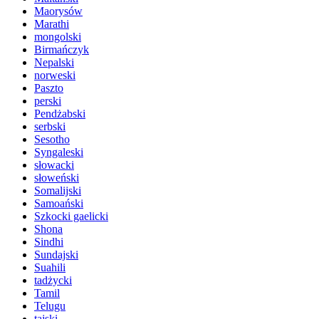
Maorysów
Marathi
mongolski
Birmańczyk
Nepalski
norweski
Paszto
perski
Pendżabski
serbski
Sesotho
Syngaleski
słowacki
słoweński
Somalijski
Samoański
Szkocki gaelicki
Shona
Sindhi
Sundajski
Suahili
tadżycki
Tamil
Telugu
tajski