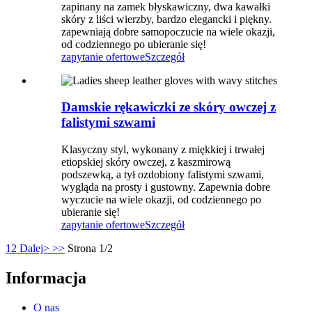
zapinany na zamek błyskawiczny, dwa kawałki
skóry z liści wierzby, bardzo elegancki i piękny.
zapewniają dobre samopoczucie na wiele okazji,
od codziennego po ubieranie się!
zapytanie ofertowe
Szczegół
Damskie rękawiczki ze skóry owczej z
falistymi szwami
Klasyczny styl, wykonany z miękkiej i trwałej
etiopskiej skóry owczej, z kaszmirową
podszewką, a tył ozdobiony falistymi szwami,
wygląda na prosty i gustowny. Zapewnia dobre
wyczucie na wiele okazji, od codziennego po
ubieranie się!
zapytanie ofertowe
Szczegół
1
2
Dalej>
>>
Strona 1/2
Informacja
O nas