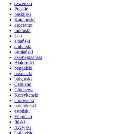
szwedzki
Polskie
baskijski
Kataloński
esperanto
hinduski
Lao
albański
amharski
ormiański
azerbejdżański
Białoruski
bengalski
bośniacki
bułgarski
Cebuano
Chichewa
Korsykański
chorwacki
holenderski
estoński
Filipiński
fiński
fryzyjski
Galicyjski