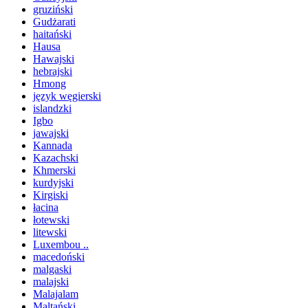
gruziński
Gudżarati
haitański
Hausa
Hawajski
hebrajski
Hmong
język węgierski
islandzki
Igbo
jawajski
Kannada
Kazachski
Khmerski
kurdyjski
Kirgiski
łacina
łotewski
litewski
Luxembou ..
macedoński
malgaski
malajski
Malajalam
Maltański