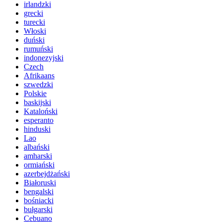
irlandzki
grecki
turecki
Włoski
duński
rumuński
indonezyjski
Czech
Afrikaans
szwedzki
Polskie
baskijski
Kataloński
esperanto
hinduski
Lao
albański
amharski
ormiański
azerbejdżański
Białoruski
bengalski
bośniacki
bułgarski
Cebuano