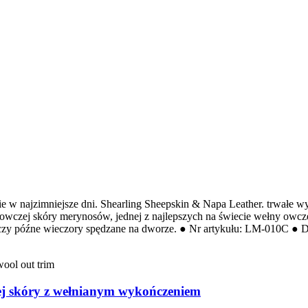
ie w najzimniejsze dni. Shearling Sheepskin & Napa Leather. trwałe w
zej skóry merynosów, jednej z najlepszych na świecie wełny owczej. 
czy późne wieczory spędzane na dworze. ● Nr artykułu: LM-010C ● Dłu
zej skóry z wełnianym wykończeniem