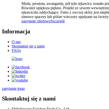
Moda, prostota, awangarda, pół tyłu rękawicy zostało prz
Również upiększa piękno. Projekt ze szwem wewnętrznym
rękawiczki oddychające. Futro z owczej skóry jest miękk
zimowe spacery lub późne wieczory spędzane na świeży
zapytanie ofertowe
Szczegół
Informacja
O nas
Skontaktuj się z nami
FAQs
zapytanie teraz
Skontaktuj się z nami
Shijiahzuang Fanshen Trade Co., Ltd.