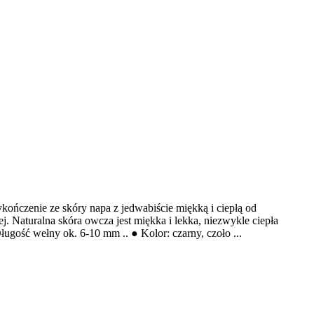
ykończenie ze skóry napa z jedwabiście miękką i ciepłą od
Naturalna skóra owcza jest miękka i lekka, niezwykle ciepła
gość wełny ok. 6-10 mm .. ● Kolor: czarny, czoło ...