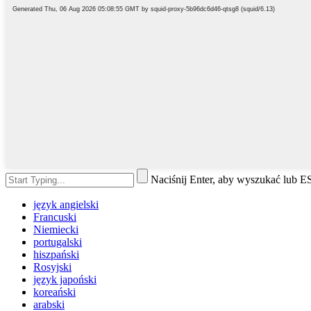
Naciśnij Enter, aby wyszukać lub 
język angielski
Francuski
Niemiecki
portugalski
hiszpański
Rosyjski
język japoński
koreański
arabski