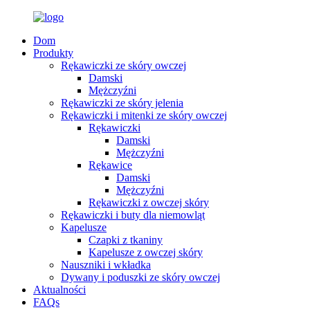
Dom
Produkty
Rękawiczki ze skóry owczej
Damski
Mężczyźni
Rękawiczki ze skóry jelenia
Rękawiczki i mitenki ze skóry owczej
Rękawiczki
Damski
Mężczyźni
Rękawice
Damski
Mężczyźni
Rękawiczki z owczej skóry
Rękawiczki i buty dla niemowląt
Kapelusze
Czapki z tkaniny
Kapelusze z owczej skóry
Nauszniki i wkładka
Dywany i poduszki ze skóry owczej
Aktualności
FAQs