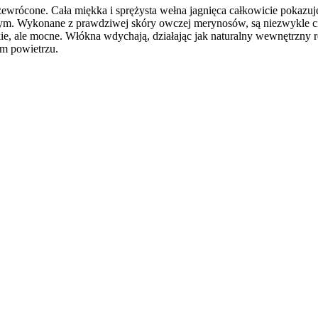
ewrócone. Cała miękka i sprężysta wełna jagnięca całkowicie pokazuje, 
. Wykonane z prawdziwej skóry owczej merynosów, są niezwykle ciepł
ie, ale mocne. Włókna wdychają, działając jak naturalny wewnętrzny reg
m powietrzu.