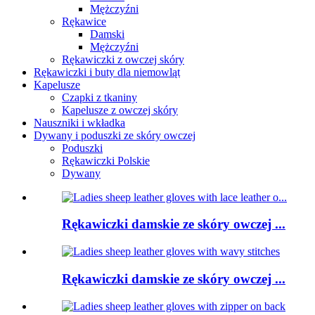
Mężczyźni
Rękawice
Damski
Mężczyźni
Rękawiczki z owczej skóry
Rękawiczki i buty dla niemowląt
Kapelusze
Czapki z tkaniny
Kapelusze z owczej skóry
Nauszniki i wkładka
Dywany i poduszki ze skóry owczej
Poduszki
Rękawiczki Polskie
Dywany
Rękawiczki damskie ze skóry owczej ...
Rękawiczki damskie ze skóry owczej ...