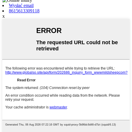
Wysłać email
8615613309118
x