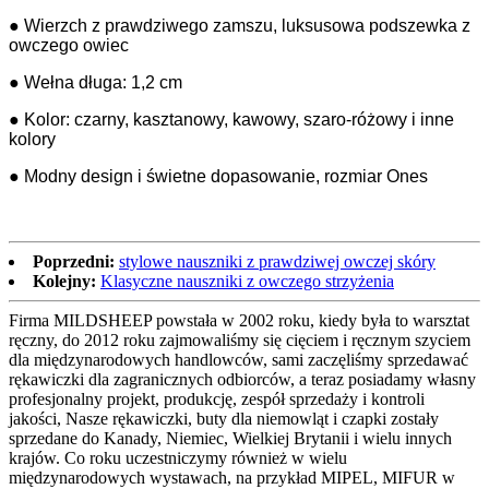
● Wierzch z prawdziwego zamszu, luksusowa podszewka z
owczego owiec
● Wełna długa: 1,2 cm
● Kolor: czarny, kasztanowy, kawowy, szaro-różowy i inne
kolory
● Modny design i świetne dopasowanie, rozmiar Ones
Poprzedni:
stylowe nauszniki z prawdziwej owczej skóry
Kolejny:
Klasyczne nauszniki z owczego strzyżenia
Firma MILDSHEEP powstała w 2002 roku, kiedy była to warsztat
ręczny, do 2012 roku zajmowaliśmy się cięciem i ręcznym szyciem
dla międzynarodowych handlowców, sami zaczęliśmy sprzedawać
rękawiczki dla zagranicznych odbiorców, a teraz posiadamy własny
profesjonalny projekt, produkcję, zespół sprzedaży i kontroli
jakości, Nasze rękawiczki, buty dla niemowląt i czapki zostały
sprzedane do Kanady, Niemiec, Wielkiej Brytanii i wielu innych
krajów. Co roku uczestniczymy również w wielu
międzynarodowych wystawach, na przykład MIPEL, MIFUR w