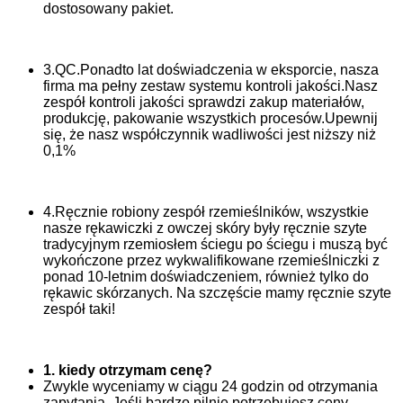
dostosowany pakiet.
3.QC.Ponadto lat doświadczenia w eksporcie, nasza
firma ma pełny zestaw systemu kontroli jakości.Nasz
zespół kontroli jakości sprawdzi zakup materiałów,
produkcję, pakowanie wszystkich procesów.Upewnij
się, że nasz współczynnik wadliwości jest niższy niż
0,1%
4.Ręcznie robiony zespół rzemieślników, wszystkie
nasze rękawiczki z owczej skóry były ręcznie szyte
tradycyjnym rzemiosłem ściegu po ściegu i muszą być
wykończone przez wykwalifikowane rzemieślniczki z
ponad 10-letnim doświadczeniem, również tylko do
rękawic skórzanych. Na szczęście mamy ręcznie szyte
zespół taki!
1. kiedy otrzymam cenę?
Zwykle wyceniamy w ciągu 24 godzin od otrzymania
zapytania. Jeśli bardzo pilnie potrzebujesz ceny,