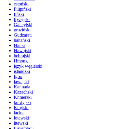
estoński
Filipiński
fiński
fryzyjski
Galicyjski
gruziński
Gudżarati
haitański
Hausa
Hawajski
hebrajski
Hmong
język węgierski
islandzki
Igbo
jawajski
Kannada
Kazachski
Khmerski
kurdyjski
Kirgiski
łacina
łotewski
litewski
Luxembou ..