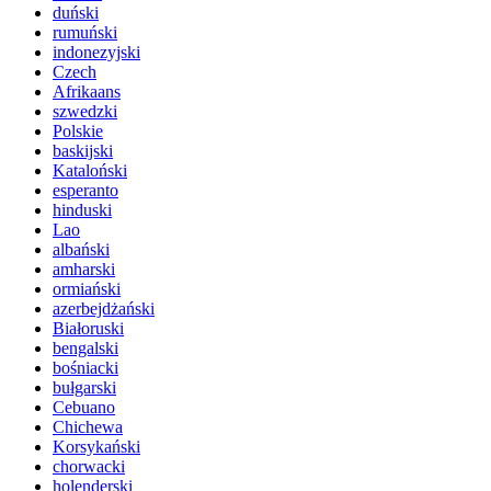
duński
rumuński
indonezyjski
Czech
Afrikaans
szwedzki
Polskie
baskijski
Kataloński
esperanto
hinduski
Lao
albański
amharski
ormiański
azerbejdżański
Białoruski
bengalski
bośniacki
bułgarski
Cebuano
Chichewa
Korsykański
chorwacki
holenderski