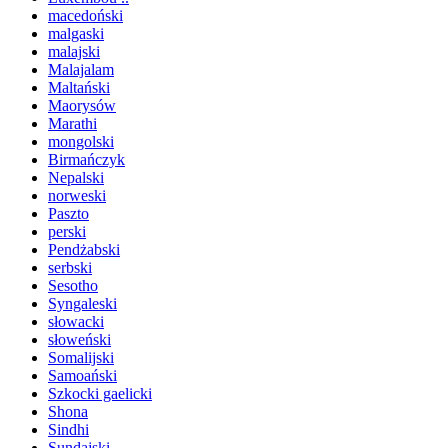
macedoński
malgaski
malajski
Malajalam
Maltański
Maorysów
Marathi
mongolski
Birmańczyk
Nepalski
norweski
Paszto
perski
Pendżabski
serbski
Sesotho
Syngaleski
słowacki
słoweński
Somalijski
Samoański
Szkocki gaelicki
Shona
Sindhi
Sundajski