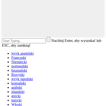
Naciśnij Enter, aby wyszukać lub
ESC, aby zamknąć
język angielski
Francuski
Niemiecki
portugalski
hiszpański
Rosyjski
język japoński
koreański
arabski
irlandzki
grecki
turecki
Włoski